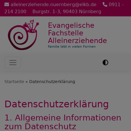
Direkt
alleinerziehende.nuernberg@elkb.de
0911 -
zum
214 2100
Burgstr. 1-3, 90403 Nürnberg
Inhalt
Evangelische
Fachstelle
Alleinerziehende
Familie lebt in vielen Formen
Hauptnavigation
Startseite
Datenschutzerklärung
Datenschutzerklärung
1. Allgemeine Informationen
zum Datenschutz