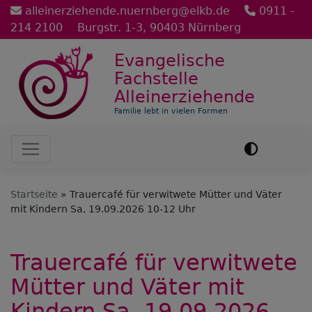
Direkt
alleinerziehende.nuernberg@elkb.de
0911 -
zum
214 2100
Burgstr. 1-3, 90403 Nürnberg
Inhalt
Evangelische
Fachstelle
Alleinerziehende
Familie lebt in vielen Formen
Hauptnavigation
Startseite
Trauercafé für verwitwete Mütter und Väter
mit Kindern Sa, 19.09.2026 10-12 Uhr
Trauercafé für verwitwete
Mütter und Väter mit
Kindern Sa, 19.09.2026