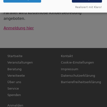
trauern, hilft sehr weiter.
Realisiert mit Klaro!
Parallel wird kostenlose Kinderbetreuung
angeboten.
Anmeldung hier
Hauptnavigation
Fußbereichsmenü
Startseite
Kontakt
Veranstaltungen
Cookie-Einstellungen
Beratung
Impressum
Verwitwete
Datenschutzerklärung
Über uns
Barrierefreiheitserklärung
Service
Spenden
Benutzermenü
Anmelden