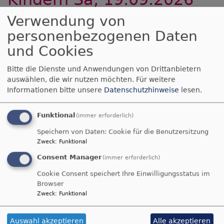
10-12 Uhr
Verwendung von
personenbezogenen Daten
und Cookies
Beim Trauercafé für
jung verwitwete Mütter
Bitte die Dienste und Anwendungen von Drittanbietern
und Väter ist Raum und
auswählen, die wir nutzen möchten.
Für weitere
Zeit für Austausch,
Informationen bitte unsere
Datenschutzhinweise
lesen.
füreinander Dasein und
gemeinsames
Funktional
(immer erforderlich)
Kaffeetrinken. Jeder
Speichern von Daten: Cookie für die Benutzersitzung
Termin steht unter
Zweck
:
Funktional
einem ausgewählten
Bildrechte
pixabay_rose-5109130
Consent Manager
Thema, zu dem es einen
(immer erforderlich)
kurzen Input gibt und dann vor allem die
Cookie Consent speichert Ihre Einwilligungsstatus im
Möglichkeit, ins Gespräch zu kommen.
Browser
Menschen zu treffen, die dasselbe Schicksal teilen,
Zweck
:
Funktional
die einen geliebten Menschen, den Vater oder die
Mutter der KInder verloren haben und auch
Auswahl akzeptieren
Alle akzeptieren