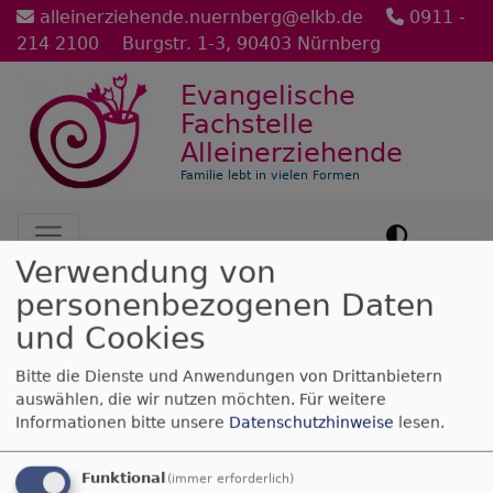
Direkt
alleinerziehende.nuernberg@elkb.de
0911 -
zum
214 2100
Burgstr. 1-3, 90403 Nürnberg
Inhalt
Evangelische
Fachstelle
Alleinerziehende
Familie lebt in vielen Formen
Hauptnavigation
Verwendung von
personenbezogenen Daten
Startseite
Leben ohne Mutter
und Cookies
Bitte die Dienste und Anwendungen von Drittanbietern
Leben ohne Mutter
auswählen, die wir nutzen möchten.
Für weitere
Informationen bitte unsere
Datenschutzhinweise
lesen.
Verwitwete mit Kindern
Funktional
(immer erforderlich)