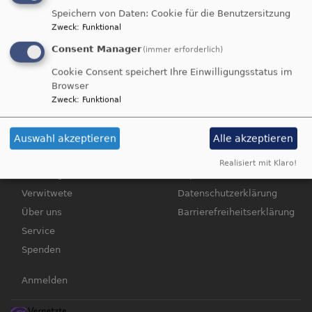
Speichern von Daten: Cookie für die Benutzersitzung
Zweck
:
Funktional
übe
Weiterlesen
Consent Manager
(immer erforderlich)
Ver
mit
Cookie Consent speichert Ihre Einwilligungsstatus im
Kin
Browser
Zweck
:
Funktional
Hauptnavigation
Fußbereichsmenü
Startseite
Kontakt
Auswahl akzeptieren
Alle akzeptieren
Veranstaltungen
Cookie-Einstellungen
Realisiert mit Klaro!
Beratung
Impressum
Verwitwete
Datenschutzerklärung
Über uns
Barrierefreiheitserklärung
Service
Spenden
Benutzermenü
Anmelden